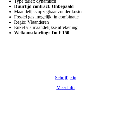
Type tarief: dynamisch
Duurtijd contract: Onbepaald
Maandelijks opzegbaar zonder kosten
Fossiel gas mogelijk: in combinatie
Regio: Vlaanderen
Enkel via maandelijkse afrekening
Welkomstkorting: Tot € 150
Schrijf je in
Meer info
Goedkope Stroom met vaste injectieprijs 3 jaar