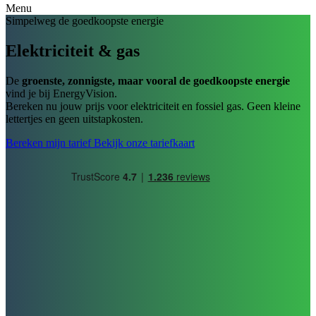
Menu
Simpelweg de goedkoopste energie
Elektriciteit & gas
De
groenste, zonnigste, maar vooral de goedkoopste energie
vind je bij EnergyVision.
Bereken nu jouw prijs voor elektriciteit en fossiel gas.
Geen kleine
lettertjes en geen uitstapkosten.
Bereken mijn tarief
Bekijk onze tariefkaart