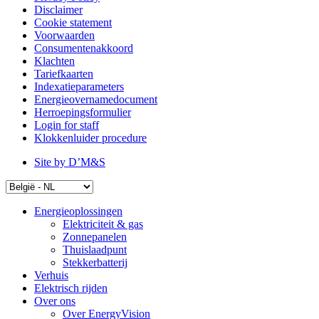
Disclaimer
Cookie statement
Voorwaarden
Consumentenakkoord
Klachten
Tariefkaarten
Indexatieparameters
Energieovernamedocument
Herroepingsformulier
Login for staff
Klokkenluider procedure
Site by D’M&S
Energieoplossingen
Elektriciteit & gas
Zonnepanelen
Thuislaadpunt
Stekkerbatterij
Verhuis
Elektrisch rijden
Over ons
Over EnergyVision