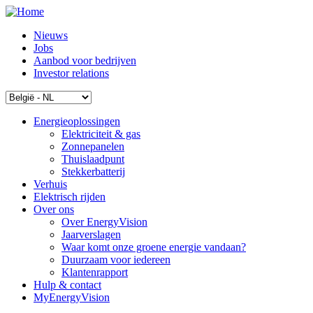
Nieuws
Jobs
Aanbod voor bedrijven
Investor relations
Energieoplossingen
Elektriciteit & gas
Zonnepanelen
Thuislaadpunt
Stekkerbatterij
Verhuis
Elektrisch rijden
Over ons
Over EnergyVision
Jaarverslagen
Waar komt onze groene energie vandaan?
Duurzaam voor iedereen
Klantenrapport
Hulp & contact
MyEnergyVision